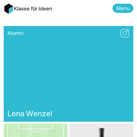
Menu
Klasse für Ideen
Alumni
Lena Wenzel
Infoplakat Fußball
Für_
WM Katar