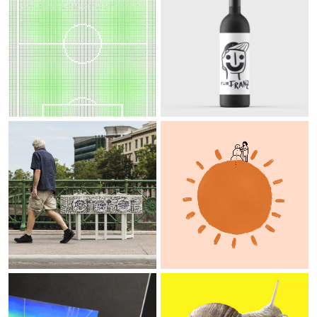
Demokratisch
Sonneneck
Zufallsmagazine
Poster
Angewandte
Festival