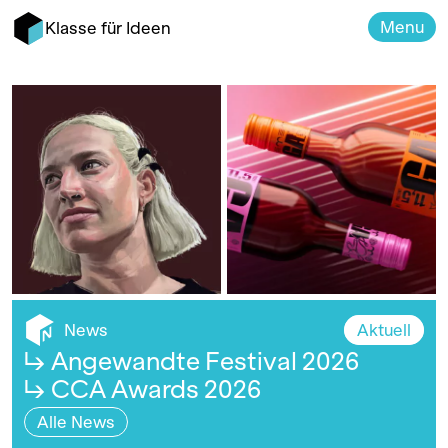
Menu
Klasse für Ideen
Portrait
Weingut Dürenberg
News
Aktuell
↳ Angewandte Festival 2026
↳ CCA Awards 2026
Alle News