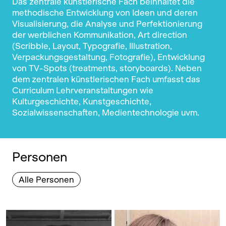
Das zentrale künstlerische Fach beinhaltet die
methodische Entwicklung von Ideen und deren
Visualisierung, die Analyse und Perfektionierung
der werblichen Kommunikation, Art direction
(Scribble, Layout, Typografie, Illustration,
Verpackungsgestaltung, Fotografie), Entwicklung
von TV-Spots (treatments, storyboards). Neben
dem zentralen künstlerischen Fach umfasst das
Curriculum Lehrveranstaltungen wie
Kulturgeschichte, Kunstgeschichte,
Sozialwissenschaften, Medientechnologie uvm.
Personen
Alle Personen