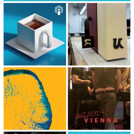
KFI-Kaffeekränzchen
Schuber+Umschlag
World Child Forum
Authentic Vienna